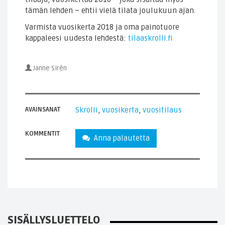
tämän lehden – ehtii vielä tilata joulukuun ajan.
Varmista vuosikerta 2018 ja oma painotuore
kappaleesi uudesta lehdestä:
tilaaskrolli.fi
Janne Sirén
AVAINSANAT
Skrolli
,
vuosikerta
,
vuositilaus
KOMMENTIT
Anna palautetta
SISÄLLYSLUETTELO