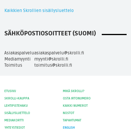
Kaikkien Skrollien sisällysluettelo
SÄHKÖPOSTIOSOITTEET (SUOMI)
Asiakaspalvelu
asiakaspalvelu@skrolli.fi
Mediamyynti
myynti@skrolli.fi
Toimitus
toimitus@skrolli.fi
ETUSIVU
MIKÄ SKROLLI?
SKROLLI-KAUPPA
OSTA IRTONUMERO
LEHTIPISTEHAKU
KAIKKI NUMEROT
SISÄLLYSLUETTELO
NOSTOT
MEDIAKORTTI
TAPAHTUMAT
YHTEYSTIEDOT
ENGLISH