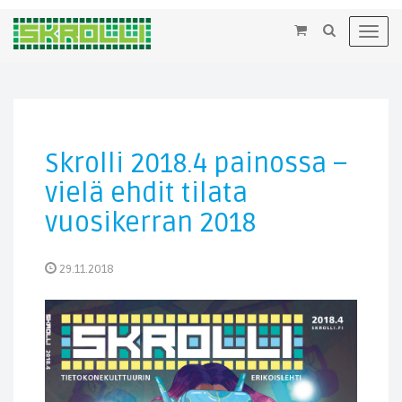
×
Toggl
navig
Skrolli 2018.4 painossa –
vielä ehdit tilata
vuosikerran 2018
29.11.2018