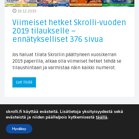
18.12.2019
Viimeiset hetket Skrolli-vuoden
2019 tilaukselle –
ennätykselliset 376 sivua
Jos haluat tilata Skrollin päättyneen vuosikerran
2019 paperilla, alkaa olla viimeiset hetket tehdä se
tilaushintaan ja varmistaa näin kaikki numerot.
Lue lisää
skrolli.fi käyttää evästeitä. Lisätietoja yksityisyydestä sekä
evästeistä ja niiden päälle/pois kytkemisestä
täällä
.
Hyväksy