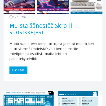
17.10.2020
Muista äänestää Skrolli-
suosikkejasi
Mitkä ovat olleet lempijuttujasi ja mitä mieltä olet
ollut viime Skrolleista? Voit kertoa meille
mielipiteesi osallistumalla lehtien
palautekyselyihin.
Lue lisää