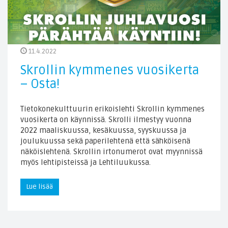
11.4.2022
Skrollin kymmenes vuosikerta
– Osta!
Tietokonekulttuurin erikoislehti Skrollin kymmenes
vuosikerta on käynnissä. Skrolli ilmestyy vuonna
2022 maaliskuussa, kesäkuussa, syyskuussa ja
joulukuussa sekä paperilehtenä että sähköisenä
näköislehtenä. Skrollin irtonumerot ovat myynnissä
myös lehtipisteissä ja Lehtiluukussa.
Lue lisää