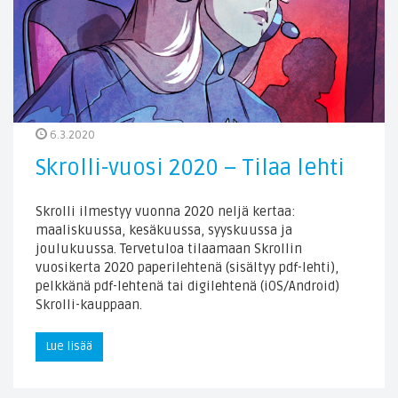
6.3.2020
Skrolli-vuosi 2020 – Tilaa lehti
Skrolli ilmestyy vuonna 2020 neljä kertaa:
maaliskuussa, kesäkuussa, syyskuussa ja
joulukuussa. Tervetuloa tilaamaan Skrollin
vuosikerta 2020 paperilehtenä (sisältyy pdf-lehti),
pelkkänä pdf-lehtenä tai digilehtenä (iOS/Android)
Skrolli-kauppaan.
Lue lisää