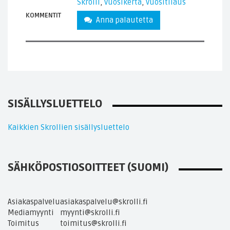
Skrolli
,
vuosikerta
,
vuositilaus
KOMMENTIT
Anna palautetta
SISÄLLYSLUETTELO
Kaikkien Skrollien sisällysluettelo
SÄHKÖPOSTIOSOITTEET (SUOMI)
Asiakaspalvelu
asiakaspalvelu@skrolli.fi
Mediamyynti
myynti@skrolli.fi
Toimitus
toimitus@skrolli.fi