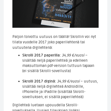
Paljon toivottu uutuus on täällä! Skrollin voi nyt
tilata vuodelle 2017 joko paperilehtenä tai
uutuutena digilehtenä:
Skrolli 2017 paperilla:
34,99 €/vuosi
–
sisältää neljä paperilehteä ja edelleen
maksuttoman pdf-version tuttuun tapaan
(ei sisällä Skrolli-sovellusta)
Skrolli 2017 diginä:
34,99 €/vuosi
– uutuus,
sisältää neljä digilehteä Androidille,
iPhonelle ja iPadille (sisältää Skrolli-
sovelluksen, ei sisällä paperilehteä)
Digilehteä luetaan upouudella Skrolli-
sovelluksella. Uusien tilauksien lisäksi