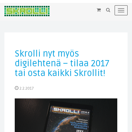
×
Toggl
navig
Skrolli nyt myös
digilehtenä – tilaa 2017
tai osta kaikki Skrollit!
2.2.2017