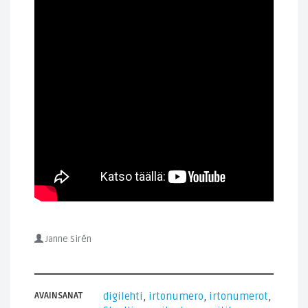
Janne Sirén
AVAINSANAT
digilehti
,
irtonumero
,
irtonumerot
,