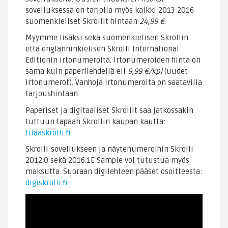
sovelluksessa on tarjolla myös kaikki 2013-2016
suomenkieliset Skrollit hintaan
24,99 €
.
Myymme lisäksi sekä suomenkielisen Skrollin
että englanninkielisen Skrolli International
Editionin irtonumeroita. Irtonumeroiden hinta on
sama kuin paperilehdellä eli
9,99 €/kpl
(uudet
irtonumerot). Vanhoja irtonumeroita on saatavilla
tarjoushintaan.
Paperiset ja digitaaliset Skrollit saa jatkossakin
tuttuun tapaan Skrollin kaupan kautta:
tilaaskrolli.fi
Skrolli-sovellukseen ja näytenumeroihin Skrolli
2012.0 sekä 2016.1E Sample voi tutustua myös
maksutta. Suoraan digilehteen pääset osoitteesta:
digiskrolli.fi