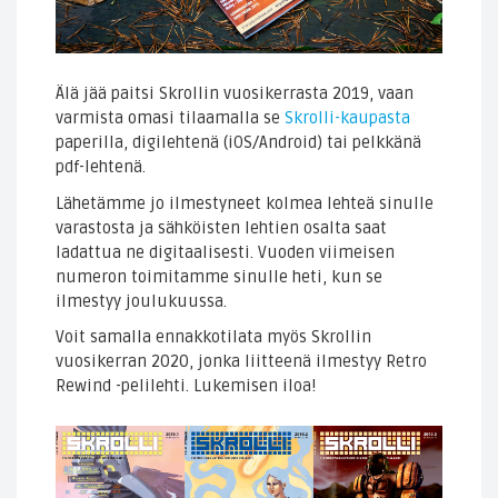
Älä jää paitsi Skrollin vuosikerrasta 2019, vaan
varmista omasi tilaamalla se
Skrolli-kaupasta
paperilla, digilehtenä (iOS/Android) tai pelkkänä
pdf-lehtenä.
Lähetämme jo ilmestyneet kolmea lehteä sinulle
varastosta ja sähköisten lehtien osalta saat
ladattua ne digitaalisesti. Vuoden viimeisen
numeron toimitamme sinulle heti, kun se
ilmestyy joulukuussa.
Voit samalla ennakkotilata myös Skrollin
vuosikerran 2020, jonka liitteenä ilmestyy Retro
Rewind -pelilehti. Lukemisen iloa!