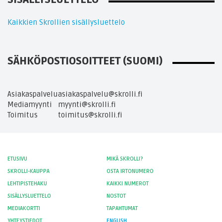
Kaikkien Skrollien sisällysluettelo
SÄHKÖPOSTIOSOITTEET (SUOMI)
Asiakaspalvelu
asiakaspalvelu@skrolli.fi
Mediamyynti
myynti@skrolli.fi
Toimitus
toimitus@skrolli.fi
ETUSIVU
MIKÄ SKROLLI?
SKROLLI-KAUPPA
OSTA IRTONUMERO
LEHTIPISTEHAKU
KAIKKI NUMEROT
SISÄLLYSLUETTELO
NOSTOT
MEDIAKORTTI
TAPAHTUMAT
YHTEYSTIEDOT
ENGLISH