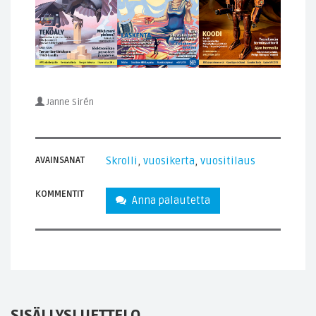
Janne Sirén
AVAINSANAT
Skrolli
,
vuosikerta
,
vuositilaus
KOMMENTIT
Anna palautetta
SISÄLLYSLUETTELO