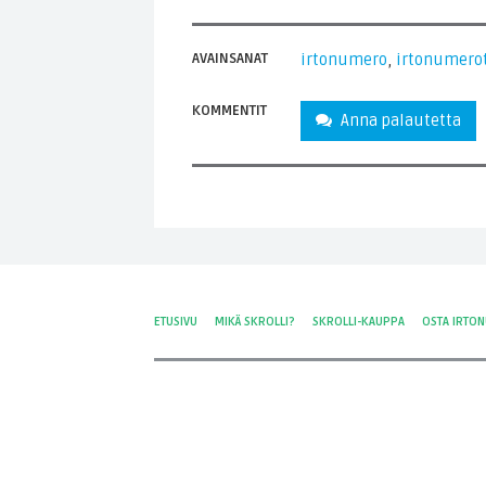
AVAINSANAT
irtonumero
,
irtonumero
KOMMENTIT
Anna palautetta
ETUSIVU
MIKÄ SKROLLI?
SKROLLI-KAUPPA
OSTA IRTO