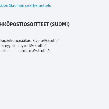
kien Skrollien sisällysluettelo
HKÖPOSTIOSOITTEET (SUOMI)
akaspalvelu
asiakaspalvelu@skrolli.fi
iamyynti
myynti@skrolli.fi
mitus
toimitus@skrolli.fi