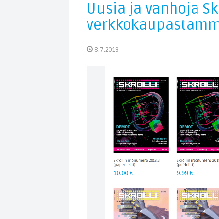
Uusia ja vanhoja Skr
verkkokaupastamme 
8.7.2019