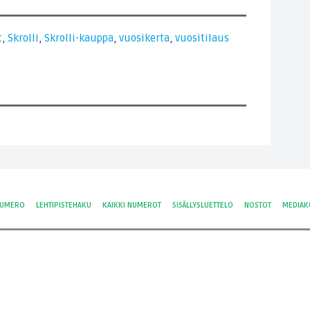
t
,
Skrolli
,
Skrolli-kauppa
,
vuosikerta
,
vuositilaus
NUMERO
LEHTIPISTEHAKU
KAIKKI NUMEROT
SISÄLLYSLUETTELO
NOSTOT
MEDIAK