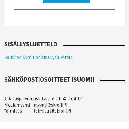
SISÄLLYSLUETTELO
Kaikkien Skrollien sisällysluettelo
SÄHKÖPOSTIOSOITTEET (SUOMI)
Asiakaspalvelu
asiakaspalvelu@skrolli.fi
Mediamyynti
myynti@skrolli.fi
Toimitus
toimitus@skrolli.fi