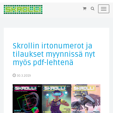
×
Toggl
navig
Skrollin irtonumerot ja
tilaukset myynnissä nyt
myös pdf-lehtenä
30.3.2019