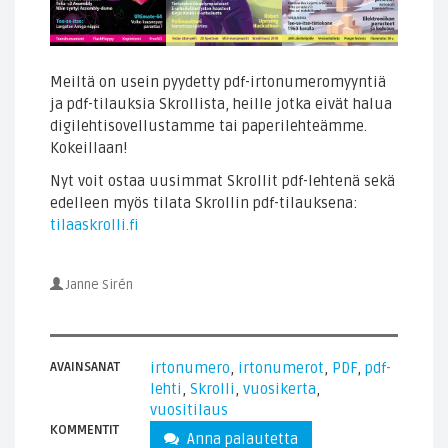
Meiltä on usein pyydetty pdf-irtonumeromyyntiä
ja pdf-tilauksia Skrollista, heille jotka eivät halua
digilehtisovellustamme tai paperilehteämme.
Kokeillaan!
Nyt voit ostaa uusimmat Skrollit pdf-lehtenä sekä
edelleen myös tilata Skrollin pdf-tilauksena:
tilaaskrolli.fi
Janne Sirén
AVAINSANAT
irtonumero
,
irtonumerot
,
PDF
,
pdf-
lehti
,
Skrolli
,
vuosikerta
,
vuositilaus
KOMMENTIT
Anna palautetta