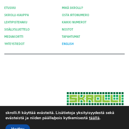
ETUSIVU
MIKÄ SKROLLI?
SKROLLI-KAUPPA
OSTA IRTONUMERO
LEHTIPISTEHAKU
KAIKKI NUMEROT
SISÄLLYSLUETTELO
NOSTOT
MEDIAKORTTI
TAPAHTUMAT
YHTEYSTIEDOT
ENGLISH
skrolli.fi käyttää evästeitä. Lisätietoja yksityisyydestä sekä
evästeistä ja niiden päälle/pois kytkemisestä
täällä
.
Hosted by Moment Digital
© 2012-
Yksityisyys ja evästeet
2026 Skrolli
Hyväksy