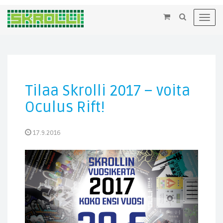
×
Toggl
navig
Tilaa Skrolli 2017 – voita
Oculus Rift!
17.9.2016