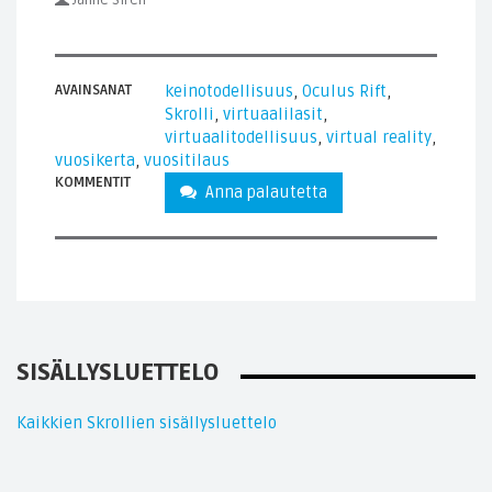
Janne Sirén
AVAINSANAT
keinotodellisuus
,
Oculus Rift
,
Skrolli
,
virtuaalilasit
,
virtuaalitodellisuus
,
virtual reality
,
vuosikerta
,
vuositilaus
KOMMENTIT
Anna palautetta
SISÄLLYSLUETTELO
Kaikkien Skrollien sisällysluettelo