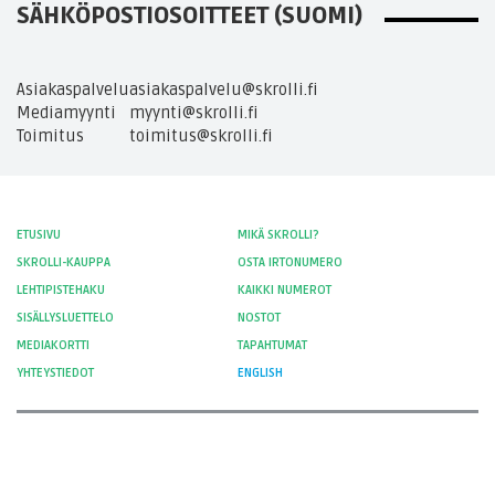
SÄHKÖPOSTIOSOITTEET (SUOMI)
Asiakaspalvelu
asiakaspalvelu@skrolli.fi
Mediamyynti
myynti@skrolli.fi
Toimitus
toimitus@skrolli.fi
ETUSIVU
MIKÄ SKROLLI?
SKROLLI-KAUPPA
OSTA IRTONUMERO
LEHTIPISTEHAKU
KAIKKI NUMEROT
SISÄLLYSLUETTELO
NOSTOT
MEDIAKORTTI
TAPAHTUMAT
YHTEYSTIEDOT
ENGLISH