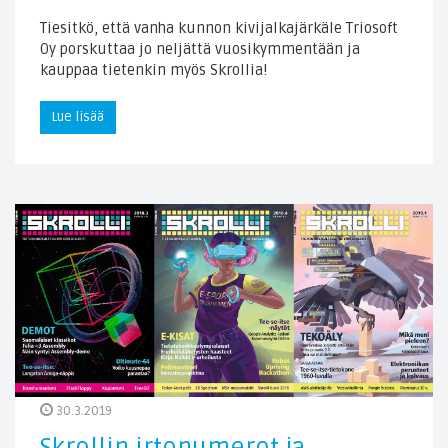
Tiesitkö, että vanha kunnon kivijalkajärkäle Triosoft
Oy porskuttaa jo neljättä vuosikymmentään ja
kauppaa tietenkin myös Skrollia!
Lue lisää
30.3.2019