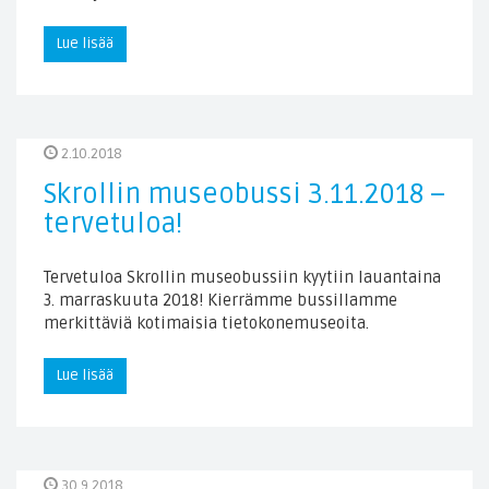
Lue lisää
2.10.2018
Skrollin museobussi 3.11.2018 –
tervetuloa!
Tervetuloa Skrollin museobussiin kyytiin lauantaina
3. marraskuuta 2018! Kierrämme bussillamme
merkittäviä kotimaisia tietokonemuseoita.
Lue lisää
30.9.2018