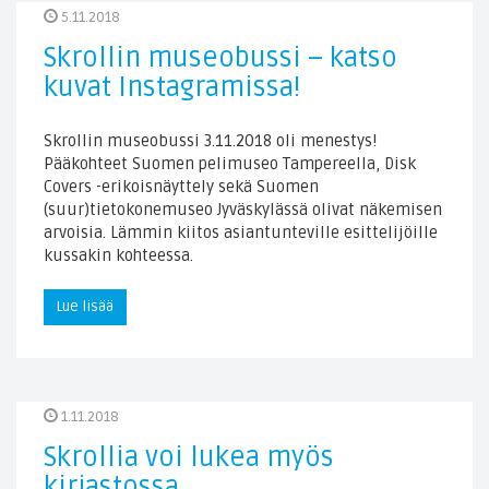
5.11.2018
Skrollin museobussi – katso
kuvat Instagramissa!
Skrollin museobussi 3.11.2018 oli menestys!
Pääkohteet Suomen pelimuseo Tampereella, Disk
Covers -erikoisnäyttely sekä Suomen
(suur)tietokonemuseo Jyväskylässä olivat näkemisen
arvoisia. Lämmin kiitos asiantunteville esittelijöille
kussakin kohteessa.
Lue lisää
1.11.2018
Skrollia voi lukea myös
kirjastossa