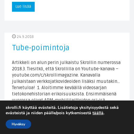
Lue lisää
24.9.2018
Tube-poimintoja
Artikkeli on alun perin julkaistu Skrollin numerossa
2018.3. Tiesitkö, että Skrollilla on Youtube-kanava –
youtube.com/c/skrollimagazine. Kanavalla
julkaistaan verkkojatkovideoiden lisäksi muutakin…
Tervetuloa! 1. Aloitimme keväällä videosarjan
tietokonehistorian erikoisuuksista. Ensimmäisenä
vuorossa olivat ARM-mobiililaitteiden esi-isä…
skrolli.fi käyttää evästeitä. Lisätietoja yksityisyydestä sekä
evästeistä ja niiden päälle/pois kytkemisestä
täällä
.
Lue lisää
Hyväksy