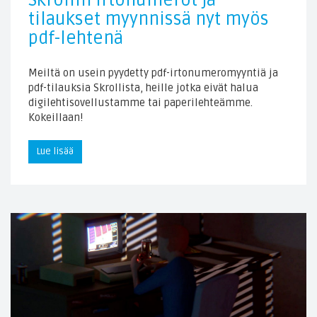
Skrollin irtonumerot ja
tilaukset myynnissä nyt myös
pdf-lehtenä
Meiltä on usein pyydetty pdf-irtonumeromyyntiä ja
pdf-tilauksia Skrollista, heille jotka eivät halua
digilehtisovellustamme tai paperilehteämme.
Kokeillaan!
Lue lisää