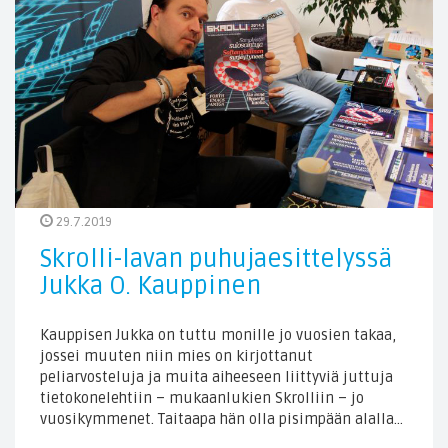
29.7.2019
Skrolli-lavan puhujaesittelyssä
Jukka O. Kauppinen
Kauppisen Jukka on tuttu monille jo vuosien takaa,
jossei muuten niin mies on kirjottanut
peliarvosteluja ja muita aiheeseen liittyviä juttuja
tietokonelehtiin – mukaanlukien Skrolliin – jo
vuosikymmenet. Taitaapa hän olla pisimpään alalla…